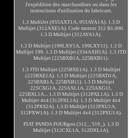
l'expédition des marchandises ou dans les
instructions d'utilisation du fabricant.
1.3 MultiJet (955AXT1A, 955AYA1A). 1.3 D
Multijet (312AXE1A). Code moteur 312 B1.000.
1.3 D Multijet (312AYA1A).
1.3 D Multijet (199LXY1A, 199LXY11). 1.3 D
Multijet 199. 1.3 D Multijet (334AXH1A). 1.3 JTD
Multijet (225BXB1A, 225BXB11).
1.3 JTD Multijet (225BXE1A). 1.3 D Multijet
(225BXE1A). 1.3 D Multijet (225BXD1A,
225BXB1A, 225BXB11). 1.3 D Multijet
225CXG1A, 225AXL1A, 225AXG11,
225BXL1A... 1.3 D Multijet (312PXL1A). 1.3 D
Multijet 4x4 (312PXL1A). 1.3 D Multijet 4x4
(312PXS2A). 1.3 D Multijet (312PXU1A,
312PXW1A). 1.3 D Multijet 4x4 (312PXU1A).
FIAT PANDA FOURgon (312_, 519_). 1.3 D
Multijet (312CXL1A, 312DXL1A).