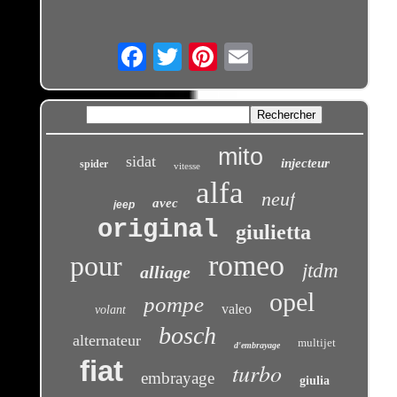
Email
mito
sidat
injecteur
spider
vitesse
alfa
neuf
avec
jeep
original
giulietta
romeo
pour
jtdm
alliage
opel
pompe
valeo
volant
bosch
alternateur
multijet
d'embrayage
fiat
turbo
embrayage
giulia