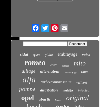
Email
embrayage
sidat
valeo
giulia
spider
romeo
mito
avec
vitesse
alliage
alternateur
roues
d'embrayage
alfa
turbocompresseur
volant
pompe
distribution
injecteur
multijet
opel
original
abarth
bravo
bosch
turbo