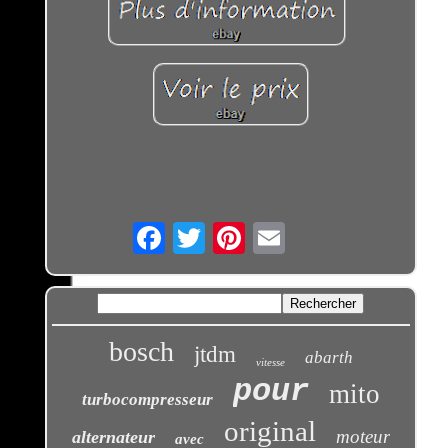
Email
bosch
jtdm
abarth
vitesse
pour
mito
turbocompresseur
original
moteur
alternateur
avec