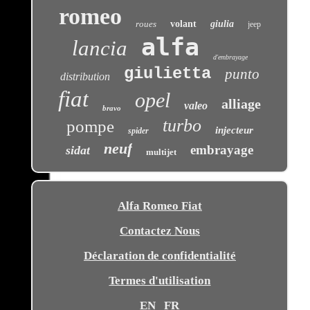
romeo
roues
volant
giulia
jeep
alfa
lancia
d'embrayage
giulietta
punto
distribution
fiat
opel
alliage
valeo
bravo
turbo
pompe
injecteur
spider
neuf
embrayage
sidat
multijet
Alfa Romeo Fiat
Contactez Nous
Déclaration de confidentialité
Termes d'utilisation
EN
FR