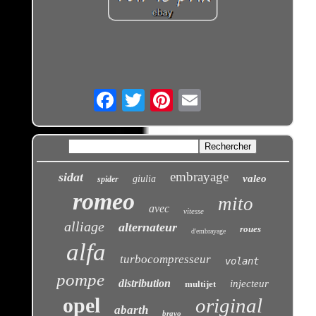
Email
embrayage
sidat
valeo
giulia
spider
romeo
mito
avec
vitesse
alliage
alternateur
roues
d'embrayage
alfa
turbocompresseur
volant
pompe
distribution
injecteur
multijet
opel
original
abarth
bravo