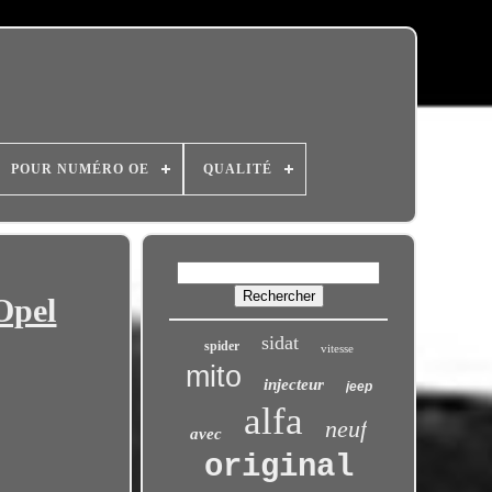
POUR NUMÉRO OE
QUALITÉ
Opel
sidat
spider
vitesse
mito
injecteur
jeep
alfa
neuf
avec
original