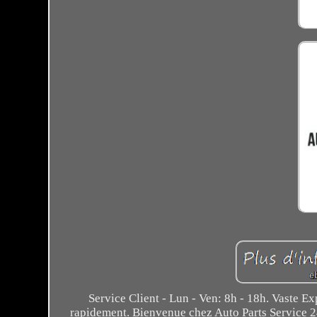
Service Client - Lun - Ven: 8h - 18h. Vaste E
rapidement. Bienvenue chez Auto Parts Service 