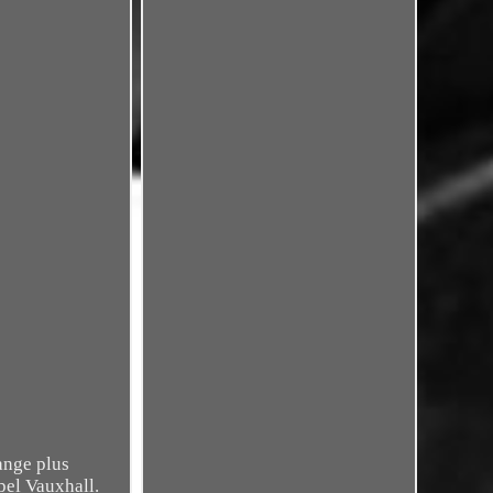
ange plus
pel Vauxhall.