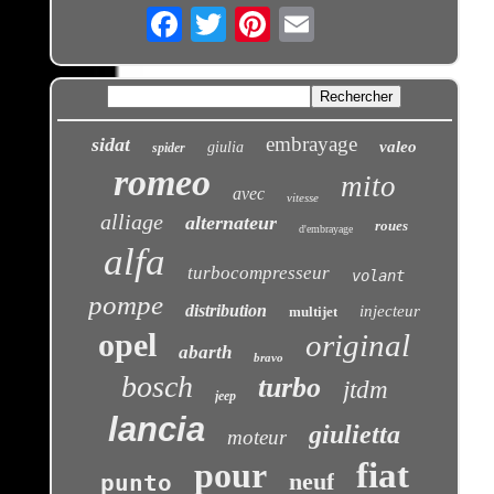
Email
embrayage
sidat
valeo
giulia
spider
romeo
mito
avec
vitesse
alliage
alternateur
roues
d'embrayage
alfa
turbocompresseur
volant
pompe
distribution
injecteur
multijet
opel
original
abarth
bravo
bosch
turbo
jtdm
jeep
lancia
giulietta
moteur
pour
fiat
neuf
punto