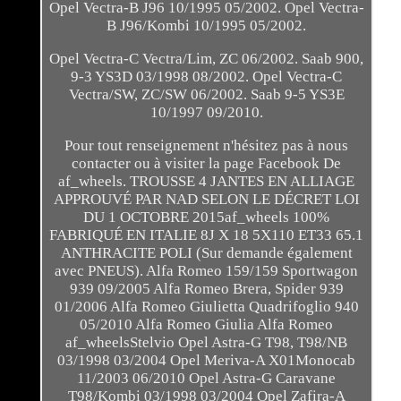
Opel Vectra-B J96 10/1995 05/2002. Opel Vectra-
B J96/Kombi 10/1995 05/2002.
Opel Vectra-C Vectra/Lim, ZC 06/2002. Saab 900,
9-3 YS3D 03/1998 08/2002. Opel Vectra-C
Vectra/SW, ZC/SW 06/2002. Saab 9-5 YS3E
10/1997 09/2010.
Pour tout renseignement n'hésitez pas à nous
contacter ou à visiter la page Facebook De
af_wheels. TROUSSE 4 JANTES EN ALLIAGE
APPROUVÉ PAR NAD SELON LE DÉCRET LOI
DU 1 OCTOBRE 2015af_wheels 100%
FABRIQUÉ EN ITALIE 8J X 18 5X110 ET33 65.1
ANTHRACITE POLI (Sur demande également
avec PNEUS). Alfa Romeo 159/159 Sportwagon
939 09/2005 Alfa Romeo Brera, Spider 939
01/2006 Alfa Romeo Giulietta Quadrifoglio 940
05/2010 Alfa Romeo Giulia Alfa Romeo
af_wheelsStelvio Opel Astra-G T98, T98/NB
03/1998 03/2004 Opel Meriva-A X01Monocab
11/2003 06/2010 Opel Astra-G Caravane
T98/Kombi 03/1998 03/2004 Opel Zafira-A