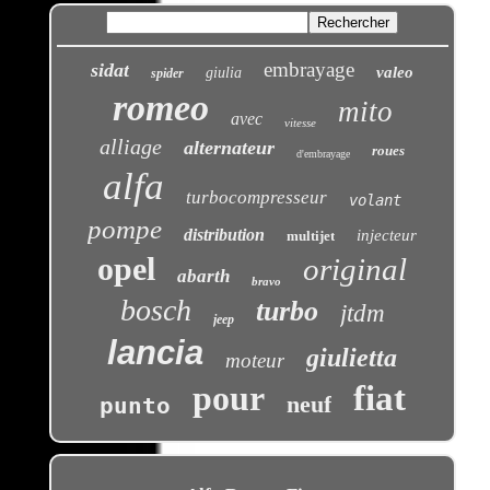
embrayage
sidat
valeo
giulia
spider
romeo
mito
avec
vitesse
alliage
alternateur
roues
d'embrayage
alfa
turbocompresseur
volant
pompe
distribution
injecteur
multijet
opel
original
abarth
bravo
bosch
turbo
jtdm
jeep
lancia
giulietta
moteur
pour
fiat
neuf
punto