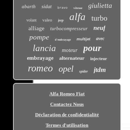
giulietta
sidat
abarth
bravo
vitesse
alfa
turbo
valeo
volant
jeep
neuf
alliage
turbocompresseur
pompe
avec
multijet
d'embrayage
pour
lancia
moteur
embrayage
alternateur
injecteur
romeo
opel
jtdm
spider
Alfa Romeo Fiat
Contactez Nous
Déclaration de confidentialité
Termes d'utilisation