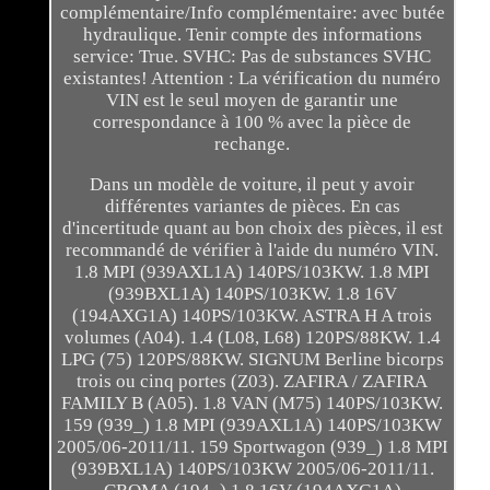
complémentaire/Info complémentaire: avec butée
hydraulique. Tenir compte des informations
service: True. SVHC: Pas de substances SVHC
existantes! Attention : La vérification du numéro
VIN est le seul moyen de garantir une
correspondance à 100 % avec la pièce de
rechange.
Dans un modèle de voiture, il peut y avoir
différentes variantes de pièces. En cas
d'incertitude quant au bon choix des pièces, il est
recommandé de vérifier à l'aide du numéro VIN.
1.8 MPI (939AXL1A) 140PS/103KW. 1.8 MPI
(939BXL1A) 140PS/103KW. 1.8 16V
(194AXG1A) 140PS/103KW. ASTRA H A trois
volumes (A04). 1.4 (L08, L68) 120PS/88KW. 1.4
LPG (75) 120PS/88KW. SIGNUM Berline bicorps
trois ou cinq portes (Z03). ZAFIRA / ZAFIRA
FAMILY B (A05). 1.8 VAN (M75) 140PS/103KW.
159 (939_) 1.8 MPI (939AXL1A) 140PS/103KW
2005/06-2011/11. 159 Sportwagon (939_) 1.8 MPI
(939BXL1A) 140PS/103KW 2005/06-2011/11.