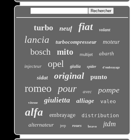
fiat
turbo
neuf
volant
lancia
moteur
turbocompresseur
bosch
mito
abarth
multijet
opel
injecteur
giulia
spider
d'embrayage
original
punto
sidat
romeo
pour
pompe
avec
giulietta
alliage
valeo
vitesse
alfa
embrayage
distribution
jtdm
alternateur
roues
jeep
bravo