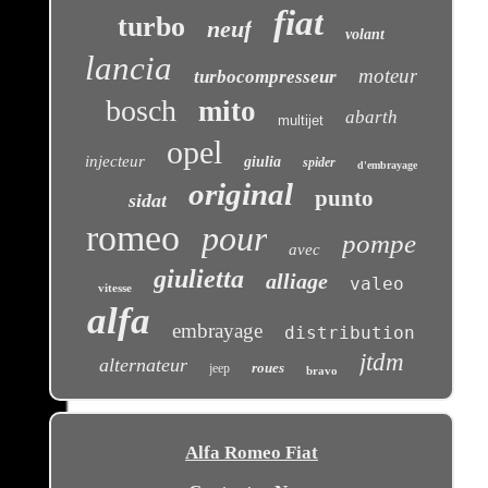
fiat
turbo
neuf
volant
lancia
moteur
turbocompresseur
bosch
mito
abarth
multijet
opel
injecteur
giulia
spider
d'embrayage
original
punto
sidat
romeo
pour
pompe
avec
giulietta
alliage
valeo
vitesse
alfa
embrayage
distribution
jtdm
alternateur
roues
jeep
bravo
Alfa Romeo Fiat