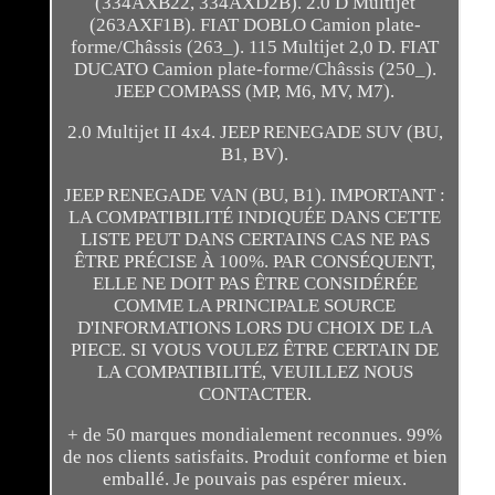
(334AXB22, 334AXD2B). 2.0 D Multijet
(263AXF1B). FIAT DOBLO Camion plate-
forme/Châssis (263_). 115 Multijet 2,0 D. FIAT
DUCATO Camion plate-forme/Châssis (250_).
JEEP COMPASS (MP, M6, MV, M7).
2.0 Multijet II 4x4. JEEP RENEGADE SUV (BU,
B1, BV).
JEEP RENEGADE VAN (BU, B1). IMPORTANT :
LA COMPATIBILITÉ INDIQUÉE DANS CETTE
LISTE PEUT DANS CERTAINS CAS NE PAS
ÊTRE PRÉCISE À 100%. PAR CONSÉQUENT,
ELLE NE DOIT PAS ÊTRE CONSIDÉRÉE
COMME LA PRINCIPALE SOURCE
D'INFORMATIONS LORS DU CHOIX DE LA
PIECE. SI VOUS VOULEZ ÊTRE CERTAIN DE
LA COMPATIBILITÉ, VEUILLEZ NOUS
CONTACTER.
+ de 50 marques mondialement reconnues. 99%
de nos clients satisfaits. Produit conforme et bien
emballé. Je pouvais pas espérer mieux.