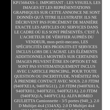
KP15684XS-1. IMPORTANT : LES VISUELS, LES
IMAGES ET LES REPRÉSENTATIONS
GRAPHIQUES SUR CETTE ANNONCE NE SONT
DONNÉS QU'À TITRE ILLUSTRATIF. ILS NE
DÉCRIVENT PAS FORCÉMENT DE MANIÈRE
EXACTE LES ARTICLES OU SERVICES DANS
LE CADRE OÙ ILS SONT PRÉSENTÉS. C'EST À
L'ACHETEUR DE VÉRIFIER AUPRÈS DU
VENDEUR, mon-petit-mecano, LES
SPÉCIFICITÉS DES PRODUITS ET SERVICES
INCLUS LORS DE L'ACHAT. LES ÉLÉMENTS
ADDITIONNELS MONTRÉS SUR CERTAINES
IMAGES PEUVENT ÊTRE EN OPTION ET NE
SONT PAS SYSTEMATIQUEMENT INCLUS
AVEC L'ARTICLE PRINCIPAL. POUR TOUTE
QUESTION OU INCERTITUDE, N'HÉSITEZ PAS
À PRENDRE CONTACT AVEC NOUS. 2.0 JTDM
(940FXE1A, 940FXG11). 2.0 JTDM (940FXH1A,
940FXH11, 940FXZ11, 940FXZ1A). 2.0 JTDM
(940FXQ1A, 940FYC1A). ALFA ROMEO
GIULIETTA Camionnette - 3/5 portes (940_). 2.0
D Multijet 4x4 (334AX). 2.0 D Multijet 4x4