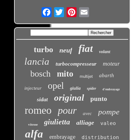
Email
fiat
turbo
neuf
volant
lancia
moteur
turbocompresseur
bosch
mito
abarth
multijet
opel
injecteur
giulia
spider
d'embrayage
original
punto
sidat
romeo
pour
pompe
avec
giulietta
alliage
valeo
vitesse
alfa
embrayage
distribution