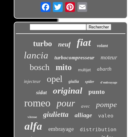
Email
fiat
turbo
neuf
volant
lancia
moteur
turbocompresseur
bosch
mito
abarth
multijet
opel
injecteur
giulia
spider
d'embrayage
original
punto
sidat
romeo
pour
pompe
avec
giulietta
alliage
valeo
vitesse
alfa
embrayage
distribution