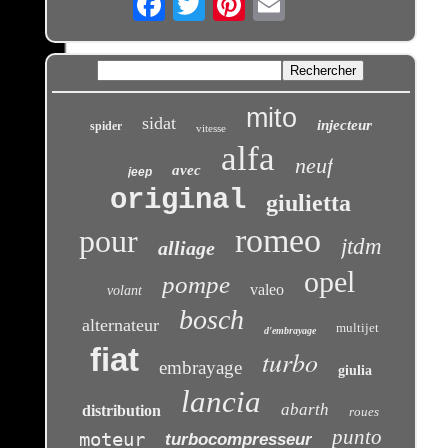
mito
sidat
injecteur
spider
vitesse
alfa
neuf
avec
jeep
original
giulietta
romeo
pour
jtdm
alliage
opel
pompe
valeo
volant
bosch
alternateur
multijet
d'embrayage
fiat
turbo
embrayage
giulia
lancia
abarth
distribution
roues
punto
moteur
turbocompresseur