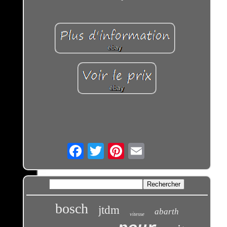
Email
bosch
jtdm
abarth
vitesse