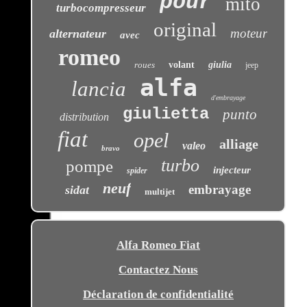
pour
mito
turbocompresseur
original
moteur
alternateur
avec
romeo
roues
volant
giulia
jeep
alfa
lancia
d'embrayage
giulietta
punto
distribution
fiat
opel
alliage
valeo
bravo
turbo
pompe
injecteur
spider
neuf
embrayage
sidat
multijet
Alfa Romeo Fiat
Contactez Nous
Déclaration de confidentialité