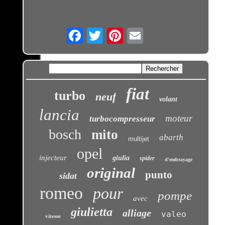
Email
fiat
turbo
neuf
volant
lancia
moteur
turbocompresseur
bosch
mito
abarth
multijet
opel
injecteur
giulia
spider
d'embrayage
original
punto
sidat
romeo
pour
pompe
avec
giulietta
alliage
valeo
vitesse