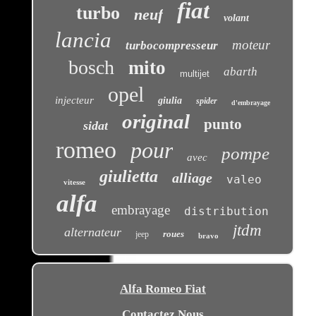
fiat
turbo
neuf
volant
lancia
moteur
turbocompresseur
bosch
mito
abarth
multijet
opel
injecteur
giulia
spider
d'embrayage
original
punto
sidat
romeo
pour
pompe
avec
giulietta
alliage
valeo
vitesse
alfa
embrayage
distribution
jtdm
alternateur
roues
jeep
bravo
Alfa Romeo Fiat
Contactez Nous