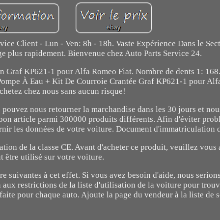
rvice Client - Lun - Ven: 8h - 18h. Vaste Expérience Dans le Sec
ge plus rapidement. Bienvenue chez Auto Parts Service 24.
on Graf KP621-1 pour Alfa Romeo Fiat. Nombre de dents 1: 16
Pompe À Eau + Kit De Courroie Crantée Graf KP621-1 pour Alf
chetez chez nous sans aucun risque!
vous pouvez nous retourner la marchandise dans les 30 jours et no
bon article parmi 300000 produits différents. Afin d'éviter pro
rnir les données de votre voiture. Document d'immatriculation 
tion de la classe CE. Avant d'acheter ce produit, veuillez vous a
t être utilisé sur votre voiture.
re suivantes à cet effet. Si vous avez besoin d'aide, nous serio
 aux restrictions de la liste d'utilisation de la voiture pour trou
aite pour chaque auto. Ajoute la page du vendeur à la liste de s