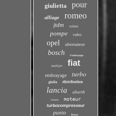
pour
giulietta
romeo
alliage
jtdm
volant
pompe
valeo
opel
alternateur
bosch
d'embrayage
fiat
multijet
turbo
embrayage
distribution
giulia
lancia
abarth
moteur
roues
turbocompresseur
punto
bravo