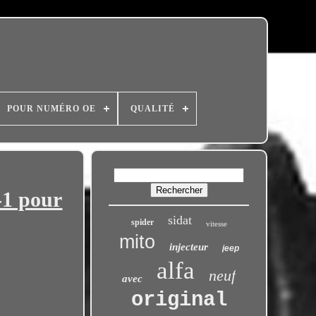
POUR NUMÉRO OE
QUALITÉ
-1 pour
sidat
spider
vitesse
mito
injecteur
jeep
alfa
neuf
avec
original