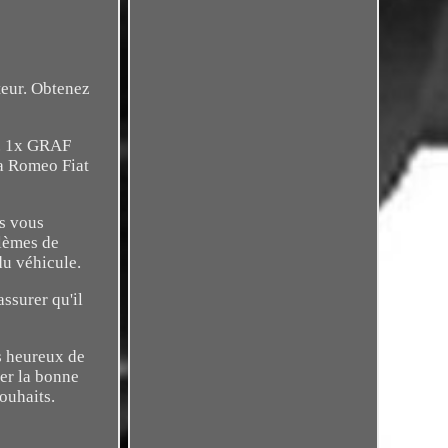
teur. Obtenez
8. 1x GRAF
a Romeo Fiat
us vous
blèmes de
du véhicule.
ssurer qu'il
ns heureux de
ver la bonne
ouhaits.