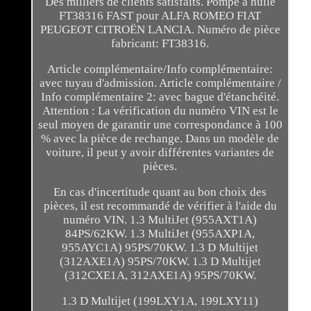
Des milliers de clients satisfaits. Pompe à huile
FT38316 FAST pour ALFA ROMEO FIAT
PEUGEOT CITROËN LANCIA. Numéro de pièce
fabricant: FT38316.
Article complémentaire/Info complémentaire:
avec tuyau d'admission. Article complémentaire /
Info complémentaire 2: avec bague d'étanchéité.
Attention : La vérification du numéro VIN est le
seul moyen de garantir une correspondance à 100
% avec la pièce de rechange. Dans un modèle de
voiture, il peut y avoir différentes variantes de
pièces.
En cas d'incertitude quant au bon choix des
pièces, il est recommandé de vérifier à l'aide du
numéro VIN. 1.3 MultiJet (955AXT1A)
84PS/62KW. 1.3 MultiJet (955AXP1A,
955AYC1A) 95PS/70KW. 1.3 D Multijet
(312AXE1A) 95PS/70KW. 1.3 D Multijet
(312CXE1A, 312AXE1A) 95PS/70KW.
1.3 D Multijet (199LXY1A, 199LXY11)