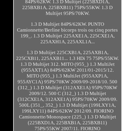
84PS/62KW. 1.3 D Multijet (225BXD1A,
225BXB1A, 225BXB11) 75PS/55KW. 1.3 D
Multijet 95PS/70KW.
1.3 D Multijet 84PS/62KW. PUNTO
Camionnette/Berline bicorps trois ou cinq portes
199_. 1.3 D Multijet 225AXE1A, 225CXE1A,
225AXH1A, 225AXL1A...
1.3 D Multijet 225CXB1A, 225AXB1A,
225CXB11, 225AXB11... 1.3 HDi 75 75PS/55KW.
1.3 D Multijet 312. MITO (955_) 1.3 MultiJet
(955AXT1A) 84PS/62KW 2011/01-2015/12.
MITO (955_) 1.3 MultiJet (955AXP1A,
955AYC1A) 95PS/70KW 2009/09-2018/10. 500
(312_) 1.3 D Multijet (312AXE1A) 95PS/70KW
2009/12. 500 C (312_) 1.3 D Multijet
(312CXE1A, 312AXE1A) 95PS/70KW 2009/09.
500L (351_, 352_) 1.3 D Multijet (199LXY1A,
199LXY11) 84PS/62KW 2012/09. FIORINO
Camionnette/Monospace (225_) 1.3 D Multijet
(225BXD1A, 225BXB1A, 225BXB11)
75PS/55KW 2007/11. FIORINO