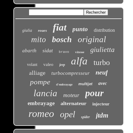
fiat
punto
distribution
giulia
roues
original
bosch
mito
giulietta
sidat
abarth
bravo
vitesse
alfa
turbo
valeo
volant
jeep
neuf
alliage
turbocompresseur
pompe
avec
multijet
d'embrayage
pour
lancia
moteur
embrayage
alternateur
injecteur
romeo
opel
jtdm
spider