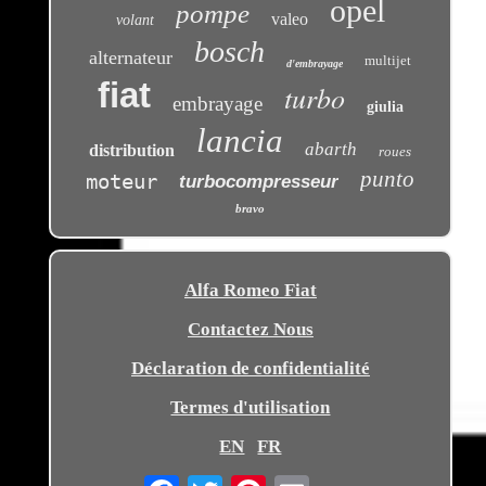
opel
pompe
valeo
volant
bosch
alternateur
multijet
d'embrayage
fiat
turbo
embrayage
giulia
lancia
abarth
distribution
roues
punto
moteur
turbocompresseur
bravo
Alfa Romeo Fiat
Contactez Nous
Déclaration de confidentialité
Termes d'utilisation
EN
FR