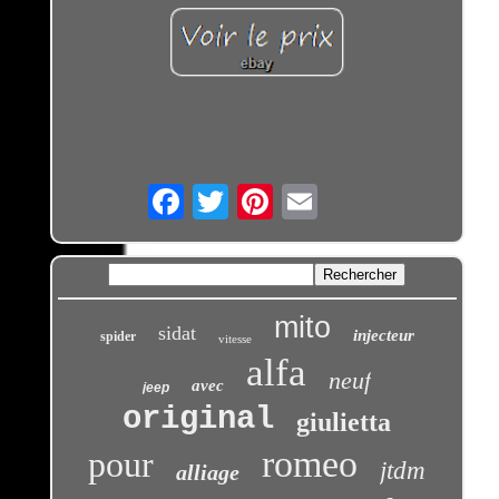
Email
mito
sidat
injecteur
spider
vitesse
alfa
neuf
avec
jeep
original
giulietta
romeo
pour
jtdm
alliage