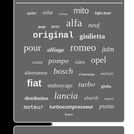
mito
sidat
injecteur
spider
vitesse
alfa
neuf
avec
jeep
original
giulietta
romeo
pour
jtdm
alliage
opel
pompe
valeo
volant
bosch
alternateur
multijet
d'embrayage
fiat
turbo
embrayage
giulia
lancia
abarth
distribution
roues
punto
moteur
turbocompresseur
bravo