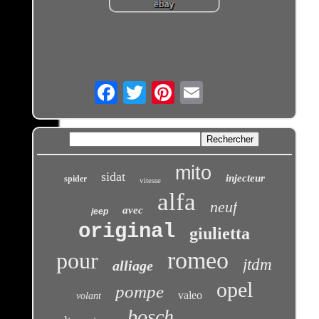
Email
mito
sidat
injecteur
spider
vitesse
alfa
neuf
avec
jeep
original
giulietta
romeo
pour
jtdm
alliage
opel
pompe
valeo
volant
bosch