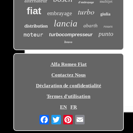
alternateur
multijet
d'embrayage
fiat
turbo
embrayage
giulia
lancia
abarth
distribution
roues
punto
moteur
turbocompresseur
bravo
Alfa Romeo Fiat
Contactez Nous
Déclaration de confidentialité
Termes d'utilisation
EN
FR