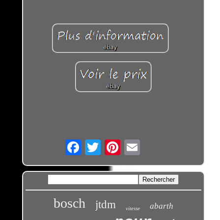
Email
bosch
jtdm
abarth
vitesse