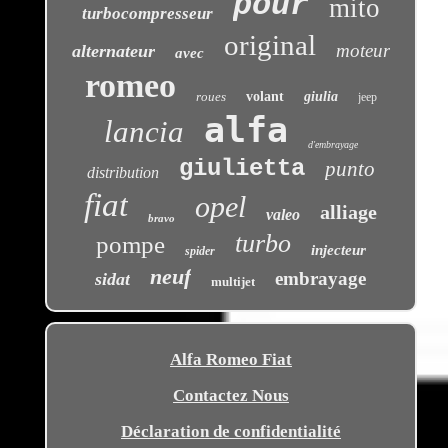
pour
mito
turbocompresseur
original
moteur
alternateur
avec
romeo
roues
volant
giulia
jeep
alfa
lancia
d'embrayage
giulietta
punto
distribution
fiat
opel
alliage
valeo
bravo
turbo
pompe
injecteur
spider
neuf
embrayage
sidat
multijet
Alfa Romeo Fiat
Contactez Nous
Déclaration de confidentialité