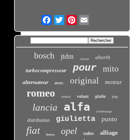
Email
bosch
jtdm
abarth
vitesse
pour
mito
turbocompresseur
original
moteur
alternateur
avec
romeo
roues
volant
giulia
jeep
alfa
lancia
d'embrayage
giulietta
punto
distribution
fiat
opel
alliage
valeo
bravo