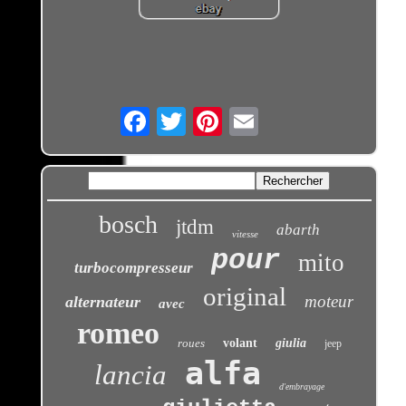
Email
bosch
jtdm
abarth
vitesse
pour
mito
turbocompresseur
original
moteur
alternateur
avec
romeo
roues
volant
giulia
jeep
alfa
lancia
d'embrayage