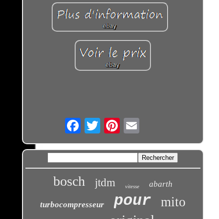
Email
bosch
jtdm
abarth
vitesse
pour
mito
turbocompresseur