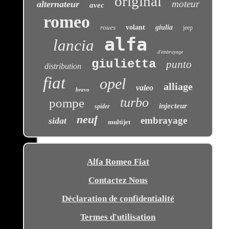
original
moteur
alternateur
avec
romeo
roues
volant
giulia
jeep
alfa
lancia
d'embrayage
giulietta
punto
distribution
fiat
opel
alliage
valeo
bravo
turbo
pompe
injecteur
spider
neuf
embrayage
sidat
multijet
Alfa Romeo Fiat
Contactez Nous
Déclaration de confidentialité
Termes d'utilisation