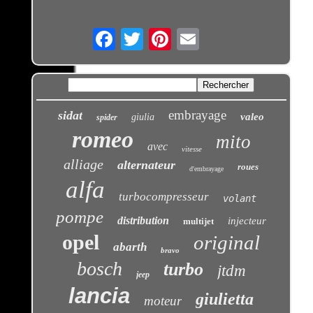
Email
embrayage
sidat
valeo
giulia
spider
romeo
mito
avec
vitesse
alliage
alternateur
roues
d'embrayage
alfa
turbocompresseur
volant
pompe
distribution
injecteur
multijet
opel
original
abarth
bravo
bosch
turbo
jtdm
jeep
lancia
giulietta
moteur