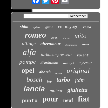
embrayage
sidat
valeo
giulia
spider
romeo
mito
avec
vitesse
alliage
alternateur
roues
d'embrayage
alfa
turbocompresseur
volant
pompe
distribution
injecteur
multijet
opel
original
abarth
bravo
bosch
turbo
jtdm
jeep
lancia
giulietta
moteur
pour
fiat
neuf
punto