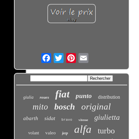
Email
fiat
punto
distribution
giulia
roues
original
bosch
mito
giulietta
sidat
abarth
bravo
vitesse
alfa
turbo
valeo
volant
jeep