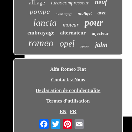
neuf
alliage
turbocompresseur
pompe
avec
multijet
d'embrayage
pour
lancia
moteur
embrayage
alternateur
injecteur
romeo
opel
jtdm
spider
Alfa Romeo Fiat
Contactez Nous
Déclaration de confidentialité
Termes d'utilisation
EN
FR