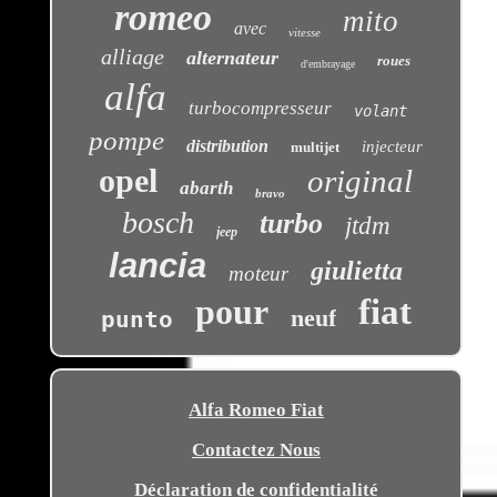
romeo
mito
avec
vitesse
alliage
alternateur
roues
d'embrayage
alfa
turbocompresseur
volant
pompe
distribution
injecteur
multijet
opel
original
abarth
bravo
bosch
turbo
jtdm
jeep
lancia
giulietta
moteur
pour
fiat
neuf
punto
Alfa Romeo Fiat
Contactez Nous
Déclaration de confidentialité