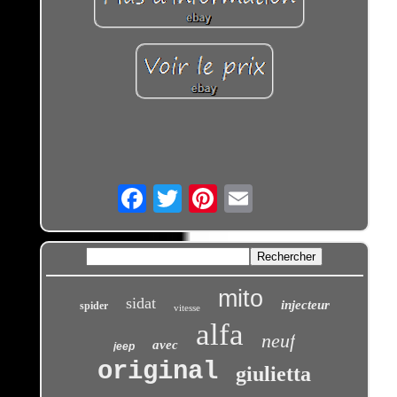
Email
mito
sidat
injecteur
spider
vitesse
alfa
neuf
avec
jeep
original
giulietta