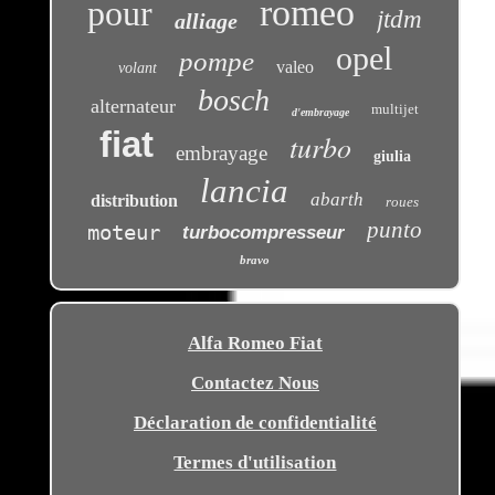
romeo
pour
jtdm
alliage
opel
pompe
valeo
volant
bosch
alternateur
multijet
d'embrayage
fiat
turbo
embrayage
giulia
lancia
abarth
distribution
roues
punto
moteur
turbocompresseur
bravo
Alfa Romeo Fiat
Contactez Nous
Déclaration de confidentialité
Termes d'utilisation