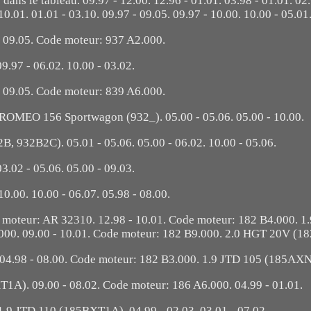
 dans le tableau. 09.97 - 12.00. 12.96 - 01.01. 03.98 - 01.01. 02.
10.01. 01.01 - 03.10. 09.97 - 09.05. 09.97 - 10.00. 10.00 - 05.01
- 09.05. Code moteur: 937 A2.000.
09.97 - 06.02. 10.00 - 03.02.
- 09.05. Code moteur: 839 A6.000.
A ROMEO 156 Sportwagon (932_). 05.00 - 05.06. 05.00 - 10.00.
B, 932B2C). 05.01 - 05.06. 05.00 - 06.02. 10.00 - 05.06.
03.02 - 05.06. 05.00 - 09.03.
10.00. 10.00 - 06.07. 05.98 - 08.00.
 moteur: AR 32310. 12.98 - 10.01. Code moteur: 182 B4.000. 1
.000. 09.00 - 10.01. Code moteur: 182 B9.000. 2.0 HGT 20V (1
. 04.98 - 08.00. Code moteur: 182 B3.000. 1.9 JTD 105 (185AX
T1A). 09.00 - 08.02. Code moteur: 186 A6.000. 04.99 - 01.01.
9 JTD 110 (185BXT1A). 04.99 - 02.03. 03.01 - 07.02.