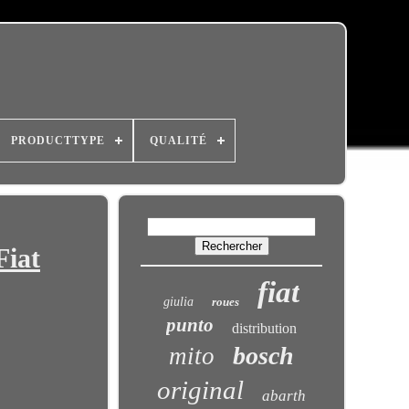
PRODUCTTYPE
QUALITÉ
Fiat
fiat
giulia
roues
punto
distribution
bosch
mito
original
abarth