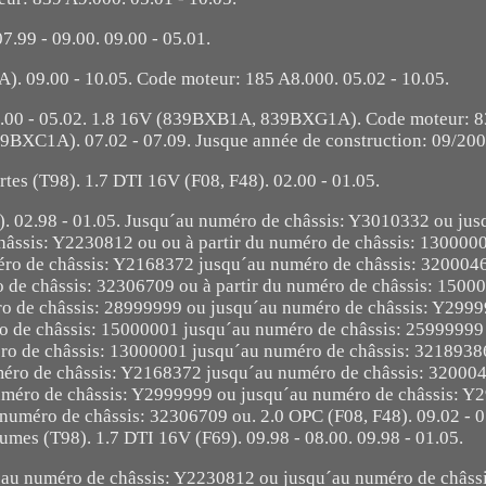
07.99 - 09.00. 09.00 - 05.01.
 09.00 - 10.05. Code moteur: 185 A8.000. 05.02 - 10.05.
09.00 - 05.02. 1.8 16V (839BXB1A, 839BXG1A). Code moteur: 8
9BXC1A). 07.02 - 07.09. Jusque année de construction: 09/200
es (T98). 1.7 DTI 16V (F08, F48). 02.00 - 01.05.
48). 02.98 - 01.05. Jusqu´au numéro de châssis: Y3010332 ou ju
hâssis: Y2230812 ou ou à partir du numéro de châssis: 130000
éro de châssis: Y2168372 jusqu´au numéro de châssis: 32000465
 de châssis: 32306709 ou à partir du numéro de châssis: 1500
o de châssis: 28999999 ou jusqu´au numéro de châssis: Y2999
éro de châssis: 15000001 jusqu´au numéro de châssis: 25999999
éro de châssis: 13000001 jusqu´au numéro de châssis: 3218938
méro de châssis: Y2168372 jusqu´au numéro de châssis: 32000
uméro de châssis: Y2999999 ou jusqu´au numéro de châssis: Y
numéro de châssis: 32306709 ou. 2.0 OPC (F08, F48). 09.02 - 0
mes (T98). 1.7 DTI 16V (F69). 09.98 - 08.00. 09.98 - 01.05.
´au numéro de châssis: Y2230812 ou jusqu´au numéro de châss