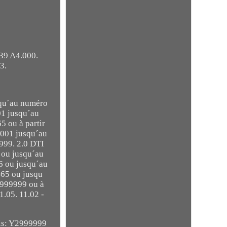
39 A4.000.
3.
squ´au numéro
01 jusqu´au
 ou à partir
0001 jusqu´au
999. 2.0 DTI
 ou jusqu´au
6 ou jusqu´au
465 ou jusqu
2999999 ou à
1.05. 11.02 -
is: Y2999999