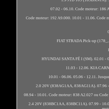
07.02 - 06.10. Code moteur: 186 A
Code moteur: 192 A9.000. 10.01 - 11.06. Code
FIAT STRADA Pick-up (178_,
HYUNDAI SANTA FÉ I (SM). 02.01 - 03.0
11.03 - 12.06. KIA CAR
10.01 - 06.06. 05.06 - 12.11. Jusqu
2.0 20V (838AG1AA, 838AG11A). 07.96 -
08.94 - 10.01. Code moteur: 838 A2.027 ou Code 
2.4 20V (838BC1AA, 838BC11A). 07.99 - 10.
mot