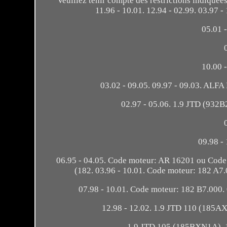
Veuillez tenir compte des restrictions indiquées
11.96 - 10.01. 12.94 - 02.99. 03.97 - 
05.01 
10.00 
03.02 - 09.05. 09.97 - 09.03. ALF
02.97 - 05.06. 1.9 JTD (932B2
09.98 - 
06.95 - 04.05. Code moteur: AR 16201 ou Code
(182. 03.96 - 10.01. Code moteur: 182 A7
07.98 - 10.01. Code moteur: 182 B7.000
12.98 - 12.02. 1.9 JTD 110 (185AX
1.9 JTD 105 (185BXN1A). 1.