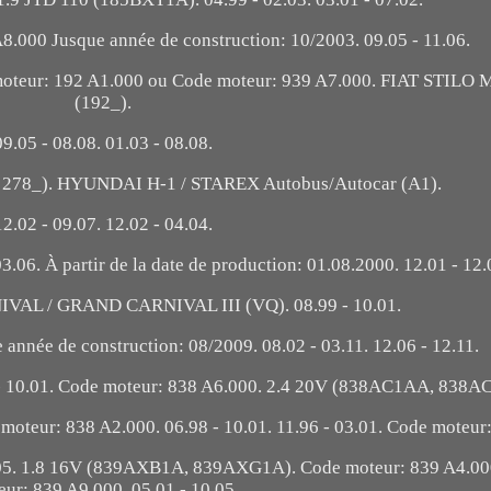
8.000 Jusque année de construction: 10/2003. 09.05 - 11.06.
 moteur: 192 A1.000 ou Code moteur: 939 A7.000. FIAT STILO 
(192_).
09.05 - 08.08. 01.03 - 08.08.
 278_). HYUNDAI H-1 / STAREX Autobus/Autocar (A1).
12.02 - 09.07. 12.02 - 04.04.
6. À partir de la date de production: 01.08.2000. 12.01 - 12.
NIVAL / GRAND CARNIVAL III (VQ). 08.99 - 10.01.
e année de construction: 08/2009. 08.02 - 03.11. 12.06 - 12.11.
 10.01. Code moteur: 838 A6.000. 2.4 20V (838AC1AA, 838A
moteur: 838 A2.000. 06.98 - 10.01. 11.96 - 03.01. Code moteur
05. 1.8 16V (839AXB1A, 839AXG1A). Code moteur: 839 A4.00
eur: 839 A9.000. 05.01 - 10.05.