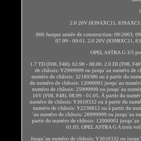
2.0 20V (839AXC11, 839AXC1A).
000 Jusque année de construction: 09/2003. 
07.99 - 09.01. 2.0 20V (839BXC11, 83
OPEL ASTRA G 3/5 port
1.7 TD (F08, F48). 02.98 - 08.00. 2.0 DI (F08, F
de châssis: Y2999999 ou jusqu´au numéro de c
numéro de châssis: 32189386 ou à partir du num
du numéro de châssis: 12000001 jusqu´au numéro
numéro de châssis: 25999999 ou jusqu´au numér
16V (F08, F48). 08.99 - 01.05. À partir du num
numéro de châssis: Y3010332 ou à partir du num
numéro de châssis: Y2230812 ou à partir du nu
´au numéro de châssis: 28999999 ou jusqu´au n
partir du numéro de châssis: 12000001 jusqu´au 
01.05. OPEL ASTRA G A trois volu
Jusqu´au numéro de châssis: Y3010332 ou jusqu