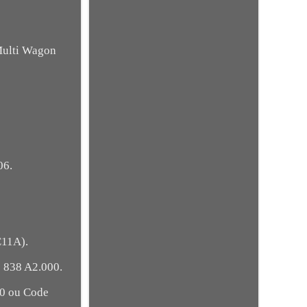
Multi Wagon
06.
C11A).
: 838 A2.000.
0 ou Code