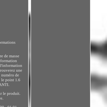
ormations
tre de masse
nformation
d'information
 trouverez une
le numéro de
 le point 1.6
ANTI.
r le produit.
e.