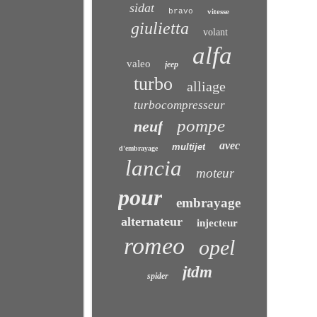
sidat
bravo
vitesse
giulietta
volant
alfa
valeo
jeep
turbo
alliage
turbocompresseur
pompe
neuf
avec
multijet
d'embrayage
lancia
moteur
pour
embrayage
alternateur
injecteur
romeo
opel
jtdm
spider