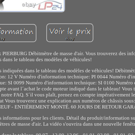
1x PIERBURG Débitmètre de masse d'air. Vous trouverez des inf
 dans le tableau des modèles de véhicules!
ons indiquées dans le tableau des modèles de véhicules! Débitmè
sion: 12 V Numéro d'information technique: PI 0044 Numéro d'i
que: SI 0099 Numéro d'information technique: SI 0100 Numéro 
mpte avant l´achat le code moteur indiqué dans le tableau! Vous
e notre FAQ. S´il vous plaît, prenez en compte impérativement 
hat Vous trouverez une explication aux numéros de châssis sous:
- NEUF - ENTIÈREMENT MONTÉ. 60 JOURS DE RETOUR GAR
informations pour les clients. Détail du produit/information su
tres de masse d'air. La vidéo s'ouvrira dans une nouvelle fenêtr