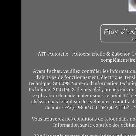
ATP-Autoteile - Autoersatzteile & Zubehör. 
complémentaires
Avant l'achat, veuillez contrôler les informati
d'air Type de fonctionnement: électrique Ten
technique: SI 0098 Numéro d'information techni
technique: SI 0104. S´il vous plaît, prenez en co
explication du code moteur sous: le point 1.5 d
châssis dans le tableau des véhicules avant l´ac
de notre FAQ. PRODUIT DE QUALITÉ 
Vous trouverez nos conditions de retour dans nos 
Information sur le contrôle des débitmè