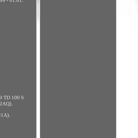
99 - 01.01.
.
.9 TD 100 S
82AQ).
N1A).