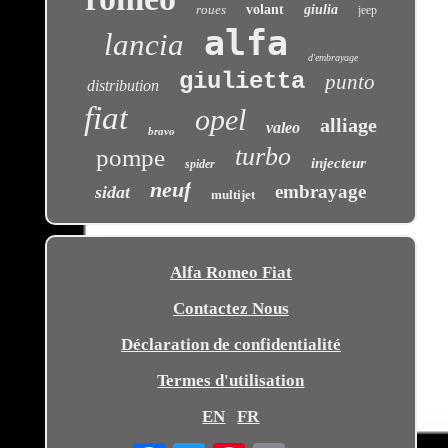
roues
volant
giulia
jeep
alfa
lancia
d'embrayage
giulietta
punto
distribution
fiat
opel
alliage
valeo
bravo
turbo
pompe
injecteur
spider
neuf
embrayage
sidat
multijet
Alfa Romeo Fiat
Contactez Nous
Déclaration de confidentialité
Termes d'utilisation
EN
FR