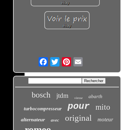
Email
bosch
jtdm
abarth
vitesse
pour
mito
turbocompresseur
original
moteur
alternateur
avec
romeo