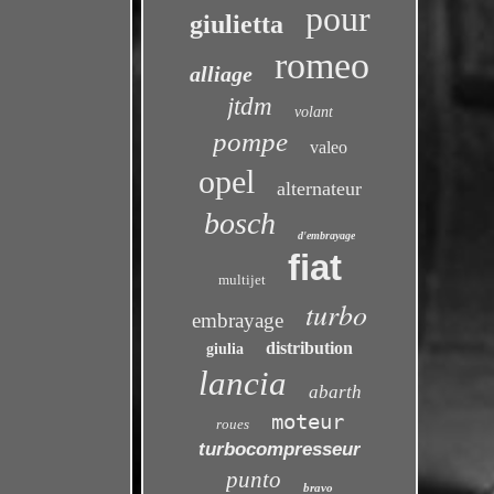
pour
giulietta
romeo
alliage
jtdm
volant
pompe
valeo
opel
alternateur
bosch
d'embrayage
fiat
multijet
turbo
embrayage
distribution
giulia
lancia
abarth
moteur
roues
turbocompresseur
punto
bravo