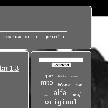
POUR NUMÉRO OE
QUALITÉ
at 1.3
sidat
spider
vitesse
mito
injecteur
jeep
alfa
neuf
avec
original