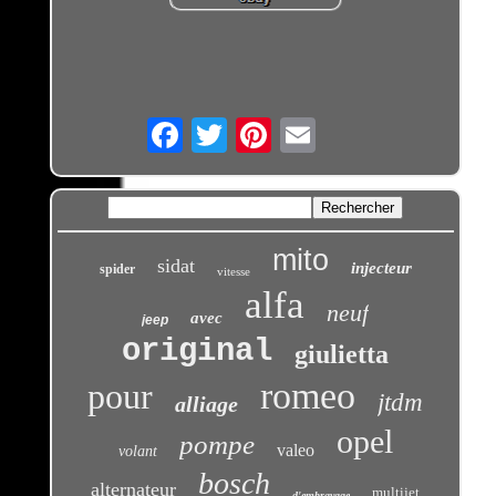
Email
mito
sidat
injecteur
spider
vitesse
alfa
neuf
avec
jeep
original
giulietta
romeo
pour
jtdm
alliage
opel
pompe
valeo
volant
bosch
alternateur
multijet
d'embrayage