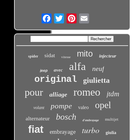
Email
mito
sidat
injecteur
spider
vitesse
alfa
neuf
avec
jeep
original
giulietta
romeo
pour
jtdm
alliage
opel
pompe
valeo
volant
bosch
alternateur
multijet
d'embrayage
fiat
turbo
embrayage
giulia