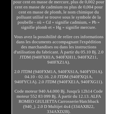
pour cent en masse de mercure, plus de 0,002 pour
cent en masse de cadmium ou plus de 0,004 pour
cent en masse de plomb, le nom chimique du
polluant utilisé se trouve sous le symbole de la
poubelle - où « Cd » signifie cadmium, « Pb »
signifie plomb et « Hg » signifie mercure.
Vous avez la possibilité de relire ces informations
dans les documents accompagnant l'expédition
des marchandises ou dans les instructions
d'utilisation du fabricant. À partir du 05.10 Bj. 2.0
JTDM (940FXH1A, 940FXH11, 940FXZ11,
940FXZ1A).
2.0 JTDM (940FXM1A, 940FXS1A, 940FYD1A).
04.10 - 02.16. 2.0 JTDM (940FXQ1A,
940FYC1A). 2.0 JTDM (940FXE1A, 940FXG11).
Code moteur 940 A4.000 Bj. Jusqu'à 12h14 Code
moteur 552 83 099 Bj. À partir du 12.13. ALFA
ROMEO GIULIETTA Carrosserie/Hatchback
(940_). 2.0 D Multijet 4x4 (334AXB22,
334AXD2B).