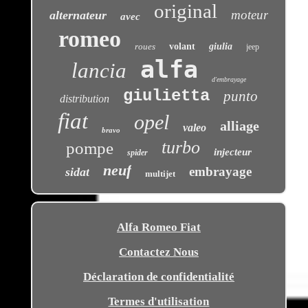
original
moteur
alternateur
avec
romeo
roues
volant
giulia
jeep
alfa
lancia
d'embrayage
giulietta
punto
distribution
fiat
opel
alliage
valeo
bravo
turbo
pompe
injecteur
spider
neuf
embrayage
sidat
multijet
Alfa Romeo Fiat
Contactez Nous
Déclaration de confidentialité
Termes d'utilisation