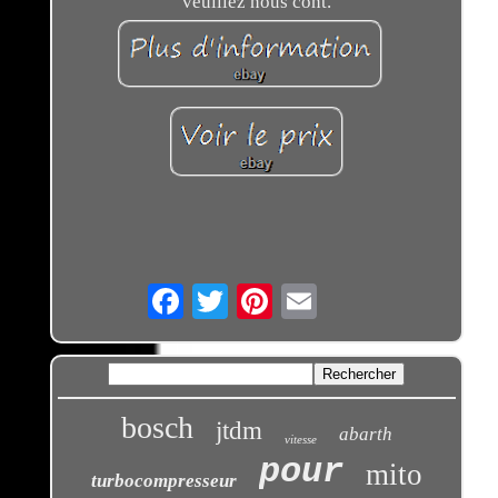
veuillez nous cont.
Email
bosch
jtdm
abarth
vitesse
pour
mito
turbocompresseur