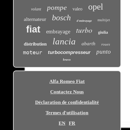
opel
pompe
valeo
volant
bosch
alternateur
multijet
d'embrayage
fiat
turbo
embrayage
giulia
lancia
abarth
distribution
roues
punto
moteur
turbocompresseur
bravo
Alfa Romeo Fiat
Contactez Nous
Déclaration de confidentialité
Termes d'utilisation
EN
FR