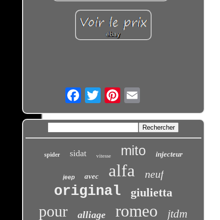
Email
mito
sidat
injecteur
spider
vitesse
alfa
neuf
avec
jeep
original
giulietta
romeo
pour
jtdm
alliage