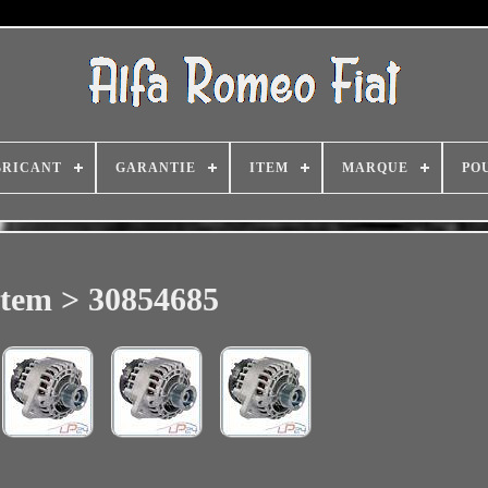
BRICANT
GARANTIE
ITEM
MARQUE
PO
Item > 30854685