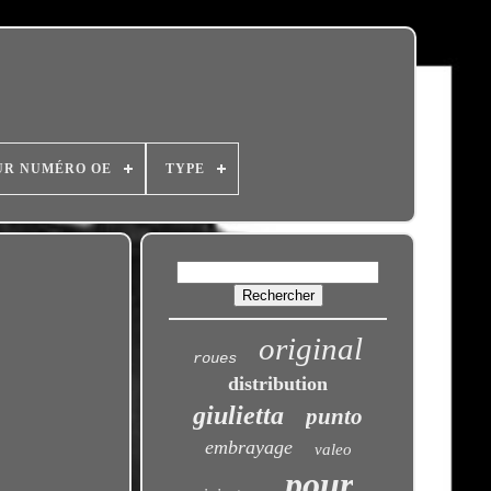
UR NUMÉRO OE
TYPE
original
roues
distribution
giulietta
punto
embrayage
valeo
pour