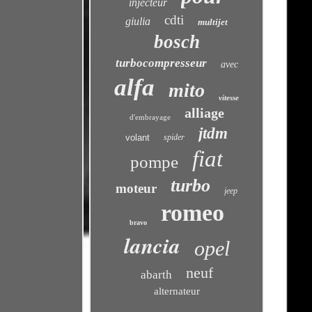
injecteur
cdti
giulia
multijet
bosch
turbocompresseur
avec
alfa
mito
vitesse
alliage
d'embrayage
jtdm
volant
spider
fiat
pompe
turbo
moteur
jeep
romeo
bravo
lancia
opel
neuf
abarth
alternateur