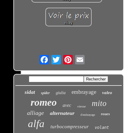
Email
embrayage
sidat
valeo
giulia
spider
romeo
mito
avec
vitesse
alliage
alternateur
roues
d'embrayage
alfa
turbocompresseur
volant