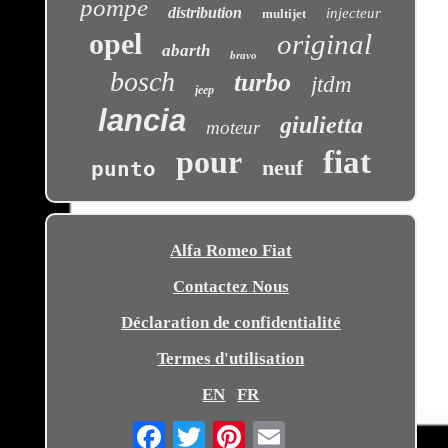
pompe
distribution
injecteur
multijet
opel
original
abarth
bravo
bosch
turbo
jtdm
jeep
lancia
giulietta
moteur
pour
fiat
neuf
punto
Alfa Romeo Fiat
Contactez Nous
Déclaration de confidentialité
Termes d'utilisation
EN
FR