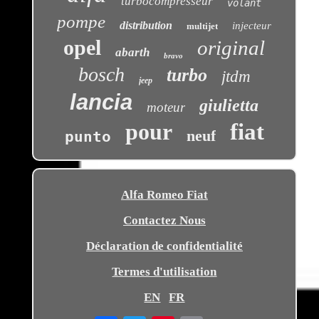
turbocompresseur
volant
pompe
distribution
injecteur
multijet
opel
original
abarth
bravo
bosch
turbo
jtdm
jeep
lancia
giulietta
moteur
pour
fiat
neuf
punto
Alfa Romeo Fiat
Contactez Nous
Déclaration de confidentialité
Termes d'utilisation
EN
FR