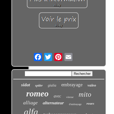
Email
embrayage
sidat
valeo
giulia
spider
romeo
mito
avec
vitesse
alliage
alternateur
roues
d'embrayage
alfa