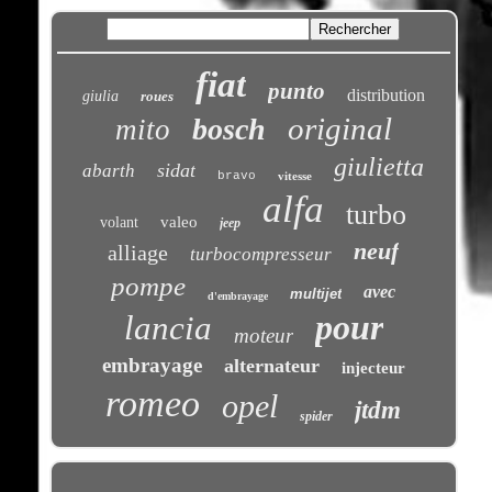
fiat
punto
distribution
giulia
roues
original
bosch
mito
giulietta
sidat
abarth
bravo
vitesse
alfa
turbo
valeo
volant
jeep
neuf
alliage
turbocompresseur
pompe
avec
multijet
d'embrayage
pour
lancia
moteur
embrayage
alternateur
injecteur
romeo
opel
jtdm
spider