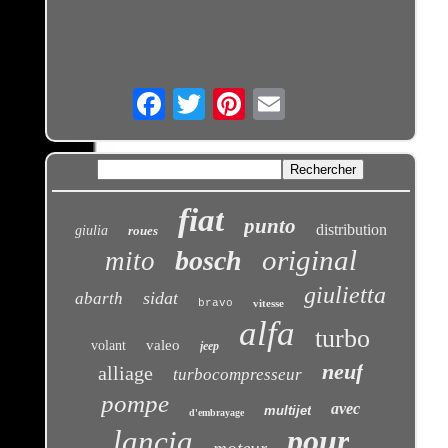
Email
fiat
punto
distribution
giulia
roues
original
bosch
mito
giulietta
sidat
abarth
bravo
vitesse
alfa
turbo
valeo
volant
jeep
neuf
alliage
turbocompresseur
pompe
avec
multijet
d'embrayage
pour
lancia