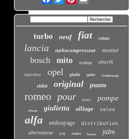
fiat
turbo
neuf
volant
lancia
moteur
turbocompresseur
bosch
mito
abarth
multijet
opel
injecteur
giulia
spider
d'embrayage
original
punto
sidat
romeo
pour
pompe
avec
giulietta
alliage
valeo
vitesse
alfa
embrayage
distribution
jtdm
alternateur
roues
jeep
bravo