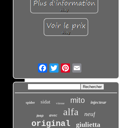
Email
mito
sidat
injecteur
spider
vitesse
alfa
neuf
avec
jeep
original
giulietta