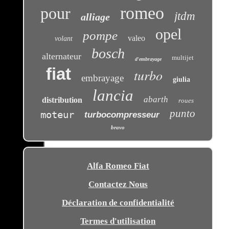
romeo
pour
jtdm
alliage
opel
pompe
valeo
volant
bosch
alternateur
multijet
d'embrayage
fiat
turbo
embrayage
giulia
lancia
abarth
distribution
roues
punto
moteur
turbocompresseur
bravo
Alfa Romeo Fiat
Contactez Nous
Déclaration de confidentialité
Termes d'utilisation