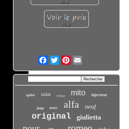
Email
mito
sidat
injecteur
spider
vitesse
alfa
neuf
avec
jeep
original
giulietta
romeo
pour