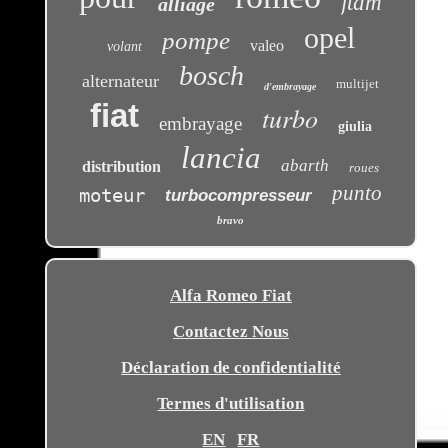
jtdm
alliage
opel
pompe
valeo
volant
bosch
alternateur
multijet
d'embrayage
fiat
turbo
embrayage
giulia
lancia
abarth
distribution
roues
punto
moteur
turbocompresseur
bravo
Alfa Romeo Fiat
Contactez Nous
Déclaration de confidentialité
Termes d'utilisation
EN
FR