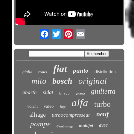
Email
fiat
punto
distribution
giulia
roues
original
bosch
mito
giulietta
sidat
abarth
bravo
vitesse
alfa
turbo
valeo
volant
jeep
neuf
alliage
turbocompresseur
pompe
avec
multijet
d'embrayage