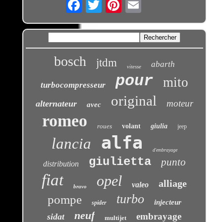
Email
bosch
jtdm
abarth
vitesse
pour
mito
turbocompresseur
original
moteur
alternateur
avec
romeo
roues
volant
giulia
jeep
alfa
lancia
d'embrayage
giulietta
punto
distribution
fiat
opel
alliage
valeo
bravo
turbo
pompe
injecteur
spider
neuf
embrayage
sidat
multijet