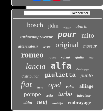
bosch
jtdm
abarth
vitesse
pour
mito
turbocompresseur
original
moteur
alternateur
avec
romeo
roues
volant
giulia
jeep
alfa
lancia
d'embrayage
giulietta
punto
distribution
fiat
opel
alliage
valeo
bravo
turbo
pompe
injecteur
spider
neuf
embrayage
sidat
multijet