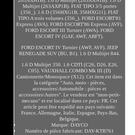
263AXH1B). 1.6 D Multijet (263AXN1B). 1.6 D
Multijet (263AXP1B). FIAT TIPO 3/5 portes
(356_). 1.6 D (356HXG1B, 356HXG11). FIAT
TIPO A trois volumes (356_). FORD ESCORT'81
Express (AVA). FORD ESCORT'86 Express (AVF).
FORD ESCORT III Turnier (AWA). FORD
ESCORT IV (GAF, AWF, ABFT).
FORD ESCORT IV Turnier (AWF, AVF). JEEP
RENEGADE SUV (BU, B1). 1.6 D Multijet 844.
1.6 D Multijet 350. 1.6 CDTI (C26, D26, E26,
C05). VAUXHALL COMBO Mk III (D)
Camionnette/Monospace (X12). Cet item est dans
la catégorie "Auto, moto - pièces,
accessoires\Automobile : pièces et
accessoires\Autres". Le vendeur est "mon-petit-
mecano" et est localisé dans ce pays: FR. Cet
article peut être expédié aux pays suivants:
France, Allemagne, Italie, Espagne, Pays-Bas,
Belgique.
Marque: DAYCO
Numéro de pièce fabricant: DAY-KTB761