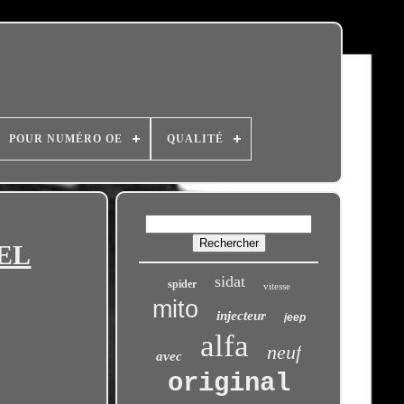
POUR NUMÉRO OE
QUALITÉ
EEL
sidat
spider
vitesse
mito
injecteur
jeep
alfa
neuf
avec
original