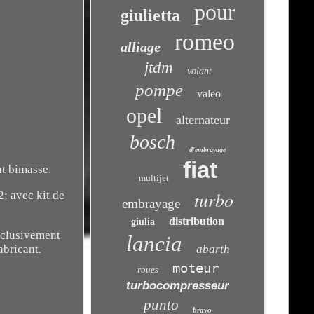
pour
giulietta
romeo
alliage
jtdm
volant
pompe
valeo
opel
alternateur
bosch
d'embrayage
fiat
t bimasse.
multijet
turbo
: avec kit de
embrayage
distribution
giulia
exclusivement
lancia
abarth
abricant.
moteur
roues
turbocompresseur
punto
bravo