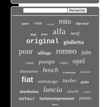
mito
sidat
injecteur
spider
vitesse
alfa
neuf
avec
jeep
original
giulietta
romeo
pour
jtdm
alliage
opel
pompe
valeo
volant
bosch
alternateur
multijet
d'embrayage
fiat
turbo
embrayage
giulia
lancia
abarth
distribution
roues
punto
moteur
turbocompresseur
bravo